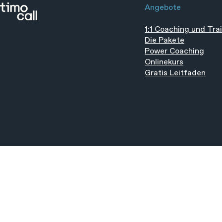
Angebote
1:1 Coaching und Tra
Erst dann wird es mit deiner
Gewohnheit
Die Pakete
Work-Life-Balance klappen
Willenskraf
Power Coaching
kleinen Zie
Onlinekurs
Gratis Leitfaden