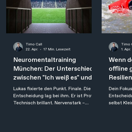
selbstverständlich
Timo Call
Timo 
22. Apr.
17 Min. Lesezeit
1. Apr.
Neuromentaltraining
Wenn de
München: Der Unterschied
offline
zwischen "Ich weiß es" und
Resilie
"Ich kann es abrufen"
Frage d
Lukas fixierte den Punkt. Finale. Die
Dein Fokus
ist
Entscheidung lag bei ihm. Er ist Profi.
Entscheidu
Technisch brillant. Nervenstark –
selbst Kle
eigentlich. Er hatte diesen Schuss im
ist kein M
Training unzählige Mal ausgeführt.
ein Syste
Sein Trainer hatte ihm immer wieder
Zustand: r
eingebläut: „Festes Standbein, Blick
emotional 