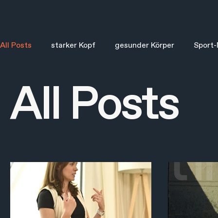
All Posts
starker Kopf
gesunder Körper
Sport-
All Posts