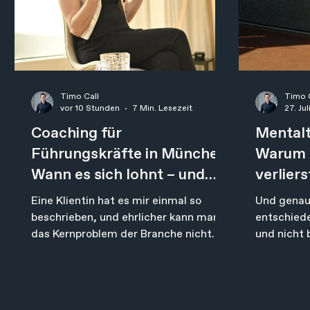
Timo Call
Timo 
vor 10 Stunden
7 Min. Lesezeit
27. Jul
Coaching für
Mentalt
Führungskräfte in München:
Warum 
Wann es sich lohnt – und
verliers
wann nicht
drehst
Eine Klientin hat es mir einmal so
Und genau
beschrieben, und ehrlicher kann man
entschiede
das Kernproblem der Branche nicht
und nicht 
formulieren: Sie hatte beruflich schon
den Sekun
einige Coachings erlebt. Alle waren
Moment, i
inspirierend. Und nach ein paar Tagen
zweiten Au
war der Effekt weg und der
Gedanke a