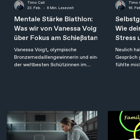
Timo Call
Timo 
23. Feb.
8 Min. Lesezeit
16. Fe
Mentale Stärke Biathlon:
Selbstg
Was wir von Vanessa Voigt
Wie dei
über Fokus am Schießstand
Stress 
lernen können
Vanessa Voigt, olympische
Neulich ha
Bronzemedaillengewinnerin und eine
Gespräch g
der weltbesten Schützinnen im
fühlte mich gest
Biathlon-Zirkus, sagte kürzlich im
Mache ich 
Interview mit TCL DACH "Um auf
gerecht? I
Höchstleistung zu performen, ist
ich das wi
mentale Stärke das Wichtigste. Den
alles gera
größten Druck macht man sich selbst
objektiv v
– und dann kommt noch mehr von
kommt dies
außen dazu." Über den Umgang mit
allein scha
mentalen Herausforderungen: "Ein
scheitern.
offener Umgang mit Problemen ist
sehr wichtig. Einen Mentaltrainer an