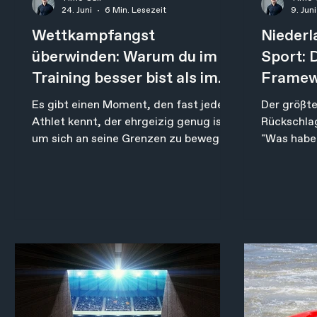
24. Juni
6 Min. Lesezeit
9. Juni
Wettkampfangst
Niederl
überwinden: Warum du im
Sport: 
Training besser bist als im
Framewo
Wettkampf
Schritt
Es gibt einen Moment, den fast jeder
Der größte
Athlet kennt, der ehrgeizig genug ist,
Rückschlag
um sich an seine Grenzen zu bewegen.
"Was habe
Er kommt nicht im Training. Er kommt
hätte ich 
nicht beim Aufwärmen. Er kommt in
Das Probl
der Sekunde, in der es zählt. Du stehst
Nervensys
am Start, oder kurz vor dem
Dein Corti
entscheidenden Versuch. Und etwas,
ist aktiv. 
das vorher mühelos funktioniert hat,
rational. 
funktioniert plötzlich nicht mehr. Die
nicht klar
Bewegung, die du tausendmal
zwischen R
gemacht hast, fühlt sich fremd an.
noch gesc
Der Körper, der dir im Training so
tust: Die 