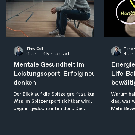
seiner Seite zu haben, ist auch nicht so
schlecht
Timo Call
Timo 
11. Jan.
4 Min. Lesezeit
4. Jan.
Mentale Gesundheit im
Energie
Leistungssport: Erfolg neu
Life-Ba
denken
bewälti
Resilie
Der Blick auf die Spitze greift zu kurz
Warum halt
Was im Spitzensport sichtbar wird,
das, was w
beginnt jedoch selten dort. Die
Mehr Bewe
zugrunde liegenden Mechanismen
Zeit für un
entstehen deutlich früher – oft bereits
unbequem 
im Nachwuchsbereich. Zwischen dem
entlastend: