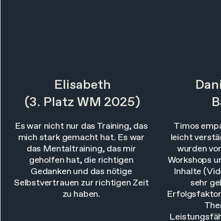
Elisabeth
Dani
(3. Platz WM 2025)
B
Es war nicht nur das Training, das
Timos empat
mich stark gemacht hat. Es war
leicht verst
das Mentaltraining, das mir
wurden von
geholfen hat, die richtigen
Workshops un
Gedanken und das nötige
Inhalte (Vi
Selbstvertrauen zur richtigen Zeit
sehr ge
zu haben.
Erfolgsfaktor
The
Leistungsfähi