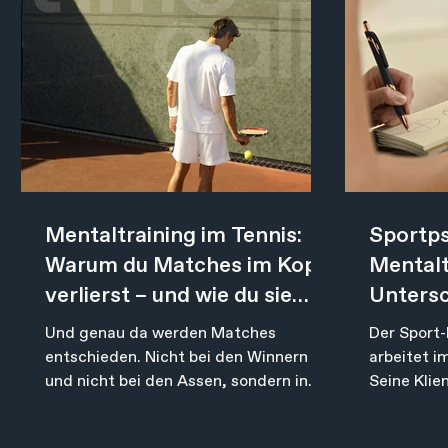
Mentaltraining im Tennis:
Sportp
Warum du Matches im Kopf
Mentalt
verlierst – und wie du sie
Untersc
drehst
brauchs
Und genau da werden Matches
Der Sport
entschieden. Nicht bei den Winnern
arbeitet i
und nicht bei den Assen, sondern in
Seine Klien
den Sekunden dazwischen. In dem
sind gesun
Moment, in dem du bei 30:40 zum
entscheid