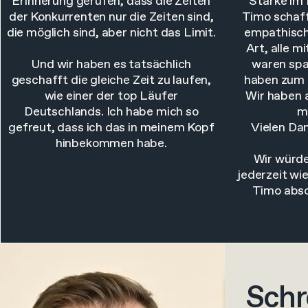
Erinnerung gerufen, dass die Zeiten
Stärke im 
der Konkurrenten nur die Zeiten sind,
Timo schaff
die möglich sind, aber nicht das Limit.
empathisch
Art, alle m
Und wir haben es tatsächlich
waren spa
geschafft die gleiche Zeit zu laufen,
haben zum 
wie einer der top Läufer
Wir haben 
Deutschlands. Ich habe mich so
m
gefreut, dass ich das in meinem Kopf
Vielen Dan
hinbekommen habe.
Wir würde
jederzeit w
Timo abso
Schr