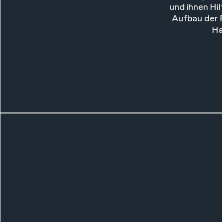
und ihnen Hi
Aufbau der F
Ha