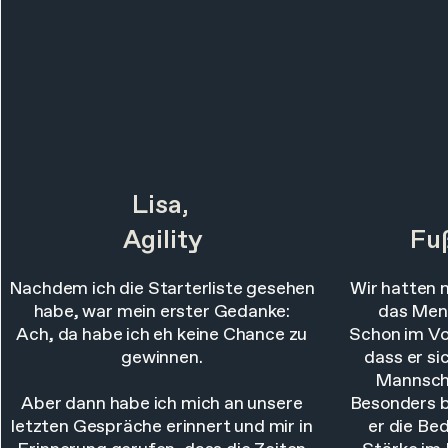
Lisa,
Agility
Fuß
Nachdem ich die Starterliste gesehen
Wir hatten 
habe, war mein erster Gedanke:
das Ment
Ach, da habe ich eh keine Chance zu
Schon im Vo
gewinnen.
dass er si
Mannscha
Aber dann habe ich mich an unsere
Besonders b
letzten Gespräche erinnert und mir in
er die Be