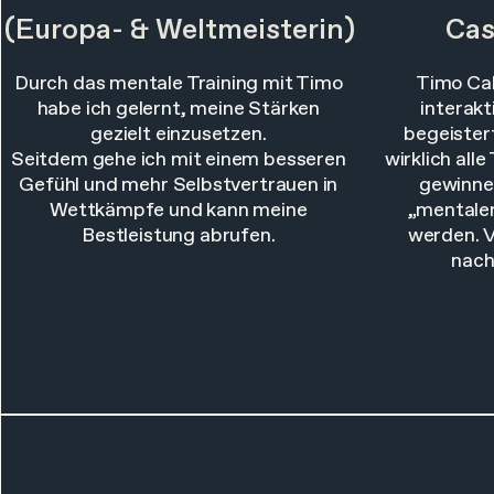
(Europa- & Weltmeisterin)
Cas
Durch das mentale Training mit Timo
Timo Cal
habe ich gelernt, meine Stärken
interakt
gezielt einzusetzen.
begeistert
Seitdem gehe ich mit einem besseren
wirklich all
Gefühl und mehr Selbstvertrauen in
gewinnen
Wettkämpfe und kann meine
„mentale
Bestleistung abrufen.
werden. V
nach