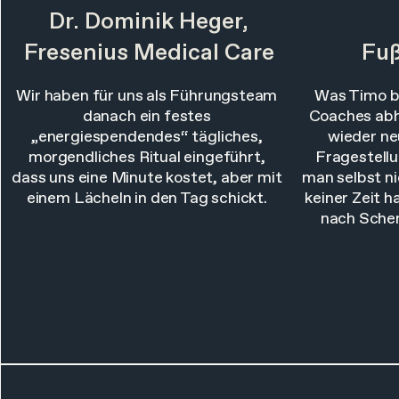
Dr. Dominik Heger,
Fresenius Medical Care
Fuß
Wir haben für uns als Führungsteam
Was Timo b
danach ein festes
Coaches abhe
„energiespendendes“ tägliches,
wieder ne
morgendliches Ritual eingeführt,
Fragestellu
dass uns eine Minute kostet, aber mit
man selbst n
einem Lächeln in den Tag schickt.
keiner Zeit 
nach Schem