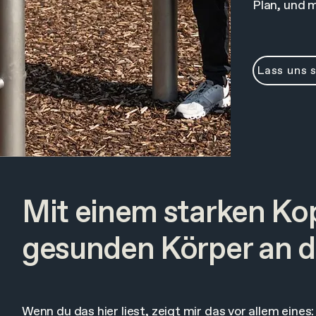
Plan, und m
Lass uns 
Mit einem starken Ko
gesunden Körper an de
Wenn du das hier liest, zeigt mir das vor allem eines: