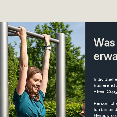
Was 
erwa
Individuell
Basierend 
– kein Cop
Persönlich
Ich bin an 
Herausfor