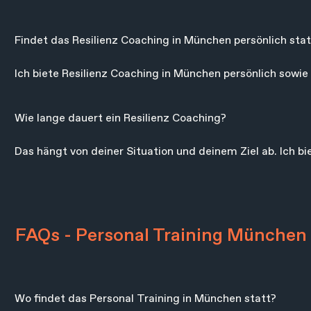
mit meinem eigenen Konzept – der Energiebalance – das i
Klienten entwickelt habe. Es ist praxisnah, individuell und
Findet das Resilienz Coaching in München persönlich stat
Ich biete Resilienz Coaching in München persönlich sowie 
Flexibilität, je nach Lebensphase zwischen beiden Forma
Wie lange dauert ein Resilienz Coaching?

Das hängt von deiner Situation und deinem Ziel ab. Ich b
auch längerfristige Begleitungen und Power-Coaching-In
was zu dir passt.
FAQs - Personal Training München
Wo findet das Personal Training in München statt?
