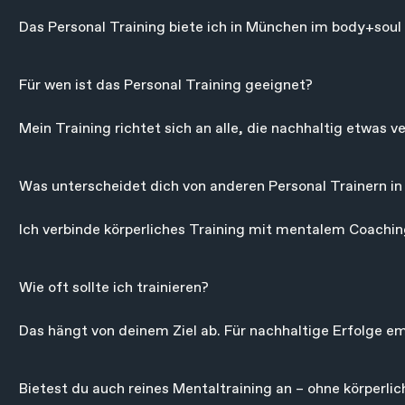
Das Personal Training biete ich in München im body+soul 
kein Mitglied sein oder werden.
Für wen ist das Personal Training geeignet?

Mein Training richtet sich an alle, die nachhaltig etwas v
Leistungssportler oder Menschen mit gesundheitlichen Ei
Was unterscheidet dich von anderen Personal Trainern in
Ich verbinde körperliches Training mit mentalem Coaching
Resilienz-Coach ermöglicht es mir, nicht nur deinen Körpe
Veränderung.
Wie oft sollte ich trainieren?

Das hängt von deinem Ziel ab. Für nachhaltige Erfolge em
die optimale Frequenz für dich.
Bietest du auch reines Mentaltraining an – ohne körperlic