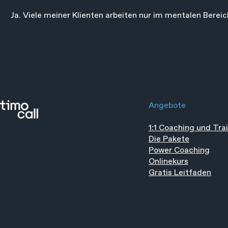
Ja. Viele meiner Klienten arbeiten nur im mentalen Berei
im Sport-Mentaltraining für Athleten. Im kostenlosen Str
ist.
Angebote
1:1 Coaching und Tra
Die Pakete
Power Coaching
Onlinekurs
Gratis Leitfaden