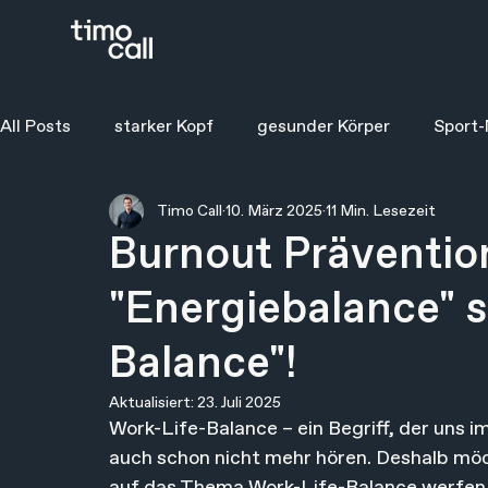
All Posts
starker Kopf
gesunder Körper
Sport-
Timo Call
10. März 2025
11 Min. Lesezeit
Burnout Präventio
"Energiebalance" s
Balance"!
Aktualisiert:
23. Juli 2025
Work-Life-Balance – ein Begriff, der uns 
auch schon nicht mehr hören. Deshalb möch