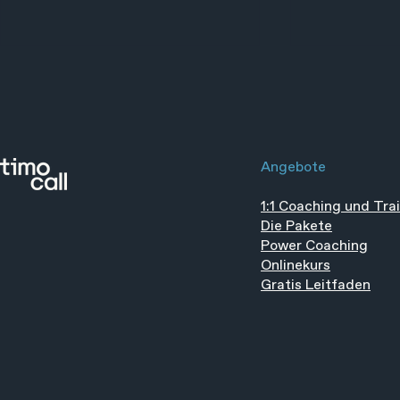
Angebote
1:1 Coaching und Tra
Raus aus der Erschöpfung -
Der 6-Minu
Die Pakete
starte ein Leben voller
Trend: Mehr
Power Coaching
Energie
Zufriedenhe
Onlinekurs
Gratis Leitfaden
in nur weni
täglich.