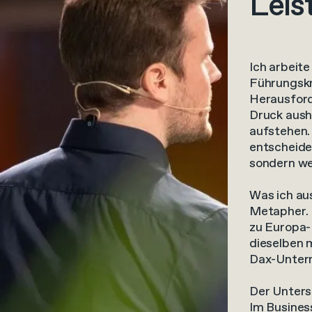
Leis
Ich arbeite
Führungskr
Herausford
Druck aush
aufstehen. 
entscheide
sondern we
Was ich au
Metapher. E
zu Europa-
dieselben 
Dax-Untern
Der Untersc
Im Business