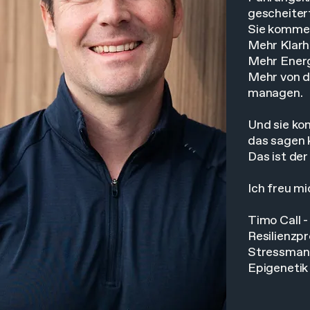
gescheitert
Sie kommen
Mehr Klarhe
Mehr Energ
Mehr von de
managen.
Und sie ko
das sagen 
Das ist der
Ich freu mi
Timo Call 
Resilienzpr
Stressmana
Epigenetik