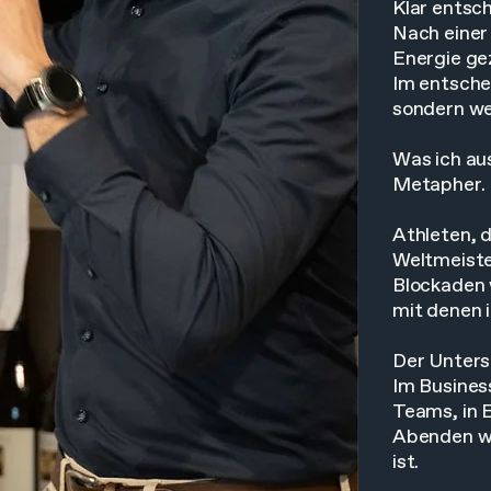
Klar entsc
Nach einer
Energie gez
Im entsche
sondern we
Was ich au
Metapher. E
Athleten, 
Weltmeiste
Blockaden 
mit denen i
Der Untersc
Im Business
Teams, in E
Abenden wo 
ist.