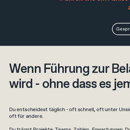
Gespr
Wenn Führung zur Bel
wird - ohne dass es je
Du entscheidest täglich - oft schnell, oft unter Unsi
oft für andere.
Du trägst Projekte, Teams, Zahlen, Erwartungen. Du