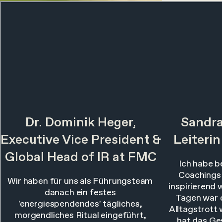
Dr. Dominik Heger,
Sandra
Executive Vice President &
Leiteri
Global Head of IR at FMC
Ich habe b
Coachings 
Wir haben für uns als Führungsteam
inspirierend 
danach ein festes
Tagen war 
'energiespendendes' tägliches,
Alltagstrott
morgendliches Ritual eingeführt,
hat das Ges