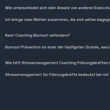
aufbauen: dein Führungsalltag, deine Entscheidungen, dei
Wie unterscheidet sich dein Ansatz von anderen Executi
arbeite an dem, was dich wirklich stark macht - und übert
Ich bringe zwei Welten zusammen, die sich selten begeg
denen ich Athleten auf dem Weg zu Weltmeistertiteln beg
keine Standardprogramme. Und als Therapeut für Präventi
Kann Coaching Burnout verhindern?

sondern bis auf die biologische Ebene.
Burnout-Prävention ist einer der häufigsten Gründe, war
Burnout verwenden würden. Wir arbeiten daran, Warnsignal
Alltag zu verändern, die dich langfristig aufreiben. Das 
Wie hilft Stressmanagement Coaching Führungskräften k
Strategien.
Stressmanagement für Führungskräfte bedeutet bei mir n
verstehen warum bestimmte Situationen dich mehr kosten a
Körper und Kopf so zu steuern, dass du auch in Hochdruck