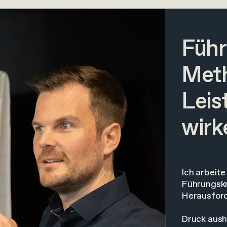
Führ
Met
Leis
wirk
Ich arbeite
Führungskr
Herausford
Druck aush