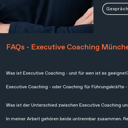
Gespräch
FAQs - Executive Coaching Münch
Was ist Executive Coaching - und für wen ist es geeignet?
Executive Coaching - oder Coaching für Führungskräfte - be
Führungskräfte, Unternehmer und Menschen in anspruchs
ein ehrlicher Blick auf deine Situation - und konkrete Arbe
Was ist der Unterschied zwischen Executive Coaching und
In meiner Arbeit gehören beide untrennbar zusammen. Resil
und Rückschlägen umzugehen - ist das Fundament. Execut