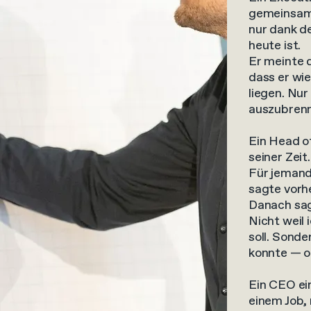
gemeinsame
nur dank de
heute ist.
Er meinte d
dass er wie
liegen. Nur
auszubren
Ein Head o
seiner Zeit.
Für jemande
sagte vorhe
Danach sagt
Nicht weil 
soll. Sonde
konnte — o
Ein CEO ei
einem Job, 