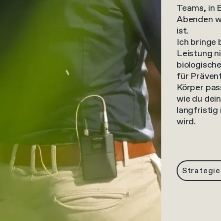
Teams, in E
Abenden wo 
ist.
Ich bringe
Leistung ni
biologisch
für Prävent
Körper pas
wie du dein
langfristig
wird.
Strategie