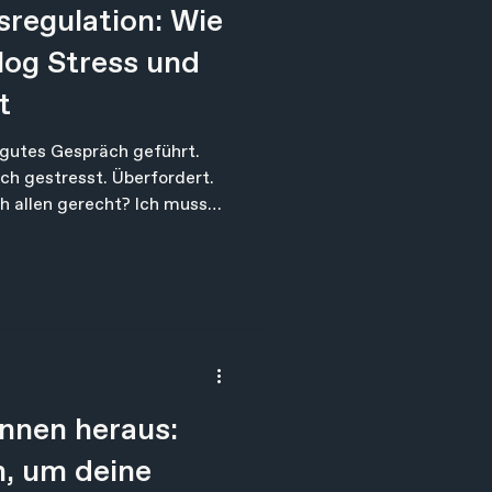
regulation: Wie
alog Stress und
t
g gutes Gespräch geführt.
resst. Überfordert.
h allen gerecht? Ich muss
 wirklich? Warum fühlt sich
ohl objektiv vieles gut
atz: Ich muss alles allein
eitern.
innen heraus:
n, um deine