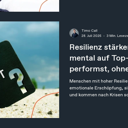
schaltete leiser. Mein Kopf
Listen, Jahrespläne und sch
längst im Januar lebten. An der nächsten Ampel sah ich
einen kleinen Jungen. Er st
durch den Schnee, blieb plö
Timo Call
Kopf in den Na
28. Juli 2025
3 Min. Leseze
Resilienz stärke
mental auf Top
performst, ohn
Menschen mit hoher Resilie
emotionale Erschöpfung, si
und kommen nach Krisen schn
Resilienz ist trainierbar. G
Ausdauer. Um die persönlich
arbeite ich in meinem Coac
alltagstauglichen Modell, d