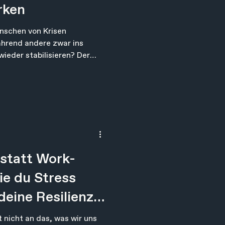
rken
schen von Krisen
hrend andere zwar ins
ieder stabilisieren? Der
Sturm selbst. Er liegt in der
i einem Haus gilt: Ohne
ten Notfallmaßnahmen
bt selbst das stabilste
kungslos. Bevor der Sturm
hen. Diese Ebene
l Kraft, Klarhei
statt Work-
ie du Stress
deine Resilienz
kst
 nicht an das, was wir uns