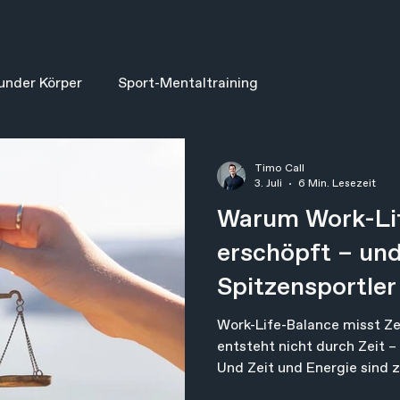
under Körper
Sport-Mentaltraining
Timo Call
3. Juli
6 Min. Lesezeit
Warum Work-Lif
erschöpft – un
Spitzensportler
machen
Work-Life-Balance misst Ze
entsteht nicht durch Zeit –
Und Zeit und Energie sind z
Dinge. Du kannst zehn Stun