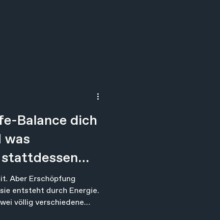
e-Balance dich
d was
 stattdessen
it. Aber Erschöpfung
 sie entsteht durch Energie.
wei völlig verschiedene
den an etwas arbeiten, das