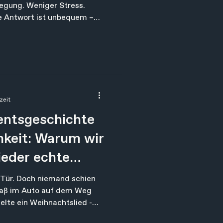
gung. Weniger Stress.
ie Antwort ist unbequem –
 Es liegt fast nie an
 der größten Denkfehler
rd oft behandelt wie ein
sich kümmert, wenn alles
zeit
entsgeschichte
hkeit: Warum wir
eder echte
chen
 Tür. Doch niemand schien
saß im Auto auf dem Weg
elte ein Weihnachtslied -
lie und Hoffnung. Ich