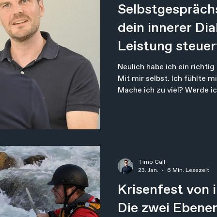
Selbstgesprächs
dein innerer Di
Leistung steuer
Neulich habe ich ein richti
Mit mir selbst. Ich fühlte mich gest
Mache ich zu viel? Werde ic
funktionieren. Muss ich das
alles gerade so eng an – obw
läuft? Woher kommt dieser S
schaffen. Ich darf nicht sch
Timo Call
23. Jan.
6 Min. Lesezeit
Krisenfest von 
Die zwei Ebene