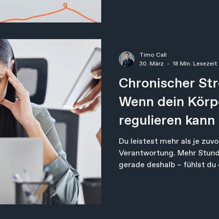
dich begeistert, und abend
am Morgen. Und du kannst 
Meeting sitzen, das dich in
für den Rest des Tages leer
sehen beide Tage ähnlich a
Timo Call
könnten sie untersch
30. März
18 Min. Lesezeit
Chronischer St
Wenn dein Körp
regulieren kann
den Teufelskrei
Du leistest mehr als je zuv
Verantwortung. Mehr Stund
gerade deshalb – fühlst du 
zuvor. Nicht nur körperlich 
würde dein Tank nie wieder v
schläfst. Du liegst nachts i
– aber der Kopf dreht weite