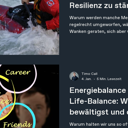
Resilienz zu stä
Warum werden manche Men
regelrecht umgeworfen, wä
Wanken geraten, sich aber w
Unterschied liegt selten im 
inneren Aufstellung. Wie be
Fundament nützen die bes
wenig. Ohne Werkzeuge blei
Fundament in der Krise wir
kommt, muss das Haus ste
Timo Call
entscheidet darüber, wie vie
4. Jan.
5 Min. Lesezeit
Energiebalance 
Life-Balance: W
bewältigst und 
nachhaltig stär
Warum halten wir uns so oft