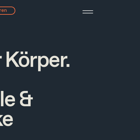
ren
 Körper.
le &
ke