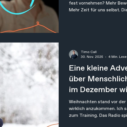
fest vornehmen? Mehr Bewe
Mehr Zeit für uns selbst. D
und gleichzeitig entlastend:
mangelnder Disziplin. Einer
unserer Zeit: Gesundheit wi
Extra. Etwas, um das man 
andere erledigt ist.
Timo Call
30. Nov. 2025
4 Min. Lese
Eine kleine Adv
über Menschlic
im Dezember wi
Momente brau
Weihnachten stand vor der
wirklich anzukommen. Ich 
zum Training. Das Radio spi
irgendwo zwischen Melancho