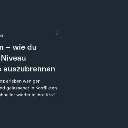
 war eh laut genug: To-do-
on voll mit Gedanken, die
apfte mit seiner Mutter
tzlich stehen, legte den
it
n – wie du
-Niveau
e auszubrennen
nz erleben weniger
nd gelassener in Konflikten
eller wieder in ihre Kraft.
enau wie Muskelkraft oder
e Resilienz zu stärken,
hing mit einem
as auf vier Ebenen wirkt: