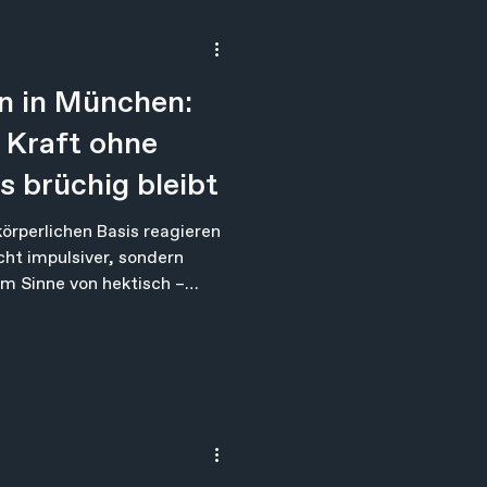
das Projekt nicht schaffe?"
llen..."
en in München:
Kraft ohne
s brüchig bleibt
örperlichen Basis reagieren
cht impulsiver, sondern
 im Sinne von hektisch –
ensystem kippt nicht sofort
ssreaktion fällt
tzen sind geringer, die
abiler. Das System bleibt
entsteht etwas
hen Reiz und Reaktion. Und