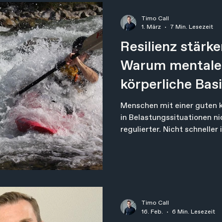
geleistet?" "Was, wenn ich 
"Ich hätte früher anfangen so
Timo Call
1. März
7 Min. Lesezeit
Resilienz stärk
Warum mentale 
körperliche Basi
Menschen mit einer guten k
in Belastungssituationen ni
regulierter. Nicht schneller
sondern gezielter. Ihr Nerv
in den Alarmmodus. Die Stre
gedämpfter aus, Cortisolspi
Herzfrequenzvariabilität st
länger steuerbar. Dadurch 
Entscheidendes: Zeit zwisc
Timo Call
genau in diesem Zeitfenst
16. Feb.
6 Min. Lesezeit