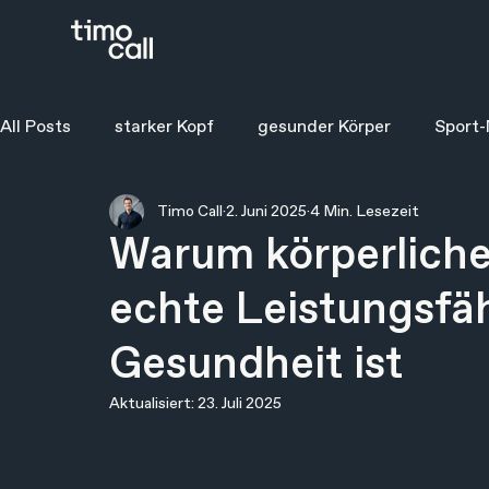
All Posts
starker Kopf
gesunder Körper
Sport-
Timo Call
2. Juni 2025
4 Min. Lesezeit
Warum körperliche 
echte Leistungsfä
Gesundheit ist
Aktualisiert:
23. Juli 2025