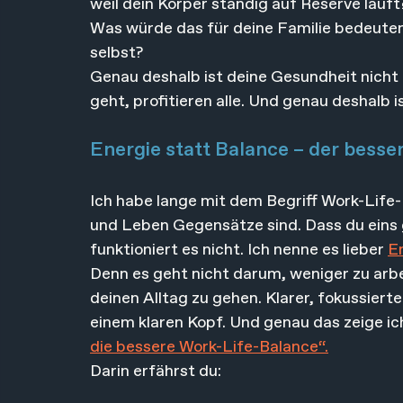
weil dein Körper ständig auf Reserve läuft
Was würde das für deine Familie bedeuten
selbst?
Genau deshalb ist deine Gesundheit nicht eg
geht, profitieren alle. Und genau deshalb is
Energie statt Balance – der besse
Ich habe lange mit dem Begriff Work-Life-
und Leben Gegensätze sind. Dass du eins
funktioniert es nicht. Ich nenne es lieber 
E
Denn es geht nicht darum, weniger zu arb
deinen Alltag zu gehen. Klarer, fokussiert
einem klaren Kopf. Und genau das zeige ic
die bessere Work-Life-Balance“.
Darin erfährst du: