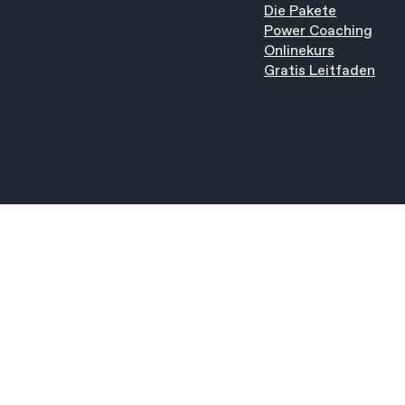
Personal Training München:
Sport gege
Die Pakete
Wie viel Bewegung ist
Bewegung u
Power Coaching
wirklich gut für dich?
Stressman
Onlinekurs
Gratis Leitfaden
Risiko senk