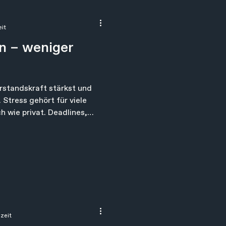
eit
en – weniger
rstandskraft stärkst und
 Stress gehört für viele
h wie privat. Deadlines,
lut und das Gefühl, allem
en zu müssen. Doch während
 vollständig beeinflussen
, anders damit umzugehen –
sowie Widerstandskraft
ezeit