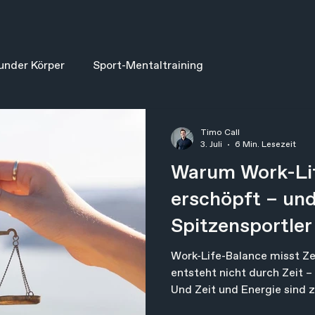
under Körper
Sport-Mentaltraining
Timo Call
3. Juli
6 Min. Lesezeit
Warum Work-Lif
erschöpft – un
Spitzensportler
machen
Work-Life-Balance misst Ze
entsteht nicht durch Zeit –
Und Zeit und Energie sind z
Dinge. Du kannst zehn Stun