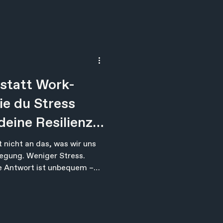
s mehr Energie haben als
zwei Stunden in einem
nerlich aufreibt, und danach
 sein. Auf der Zeitwaage
us. In deinem Körper
statt Work-
ie du Stress
deine Resilienz
kst
 nicht an das, was wir uns
gung. Weniger Stress.
ie Antwort ist unbequem –
 Es liegt fast nie an
 der größten Denkfehler
rd oft behandelt wie ein
sich kümmert, wenn alles