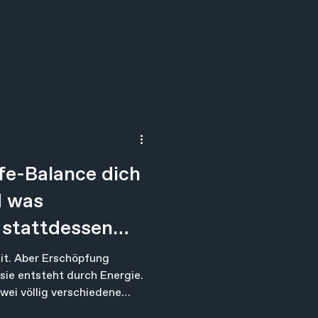
e-Balance dich
d was
 stattdessen
it. Aber Erschöpfung
 sie entsteht durch Energie.
wei völlig verschiedene
den an etwas arbeiten, das