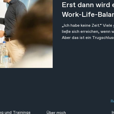
Erst dann wird 
Work-Life-Bala
„Ich habe keine Zeit.“ Viel
ließe sich erreichen, wenn w
Aber das ist ein Trugschlu
Stunden, sondern um bewus
gestresst oder ausgeglichen
energiegeladen fühlst, hän
deiner Stunden ab, sondern 
Gutes Zeitmanagement begi
sondern in deinem Kopf – be
R
ng und Trainings
Über mich