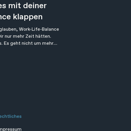
es mit deiner
nce klappen
e glauben, Work-Life-Balance
ir nur mehr Zeit hätten.
ss. Es geht nicht um mehr
st gelebte Zeit. Ob du
 bist, ob du dich leer oder
gt nicht von der Anzahl
davon, womit du sie füllst.
nnt nicht im Kalender,
i deinen Prioritäten.
echtliches
Impressum