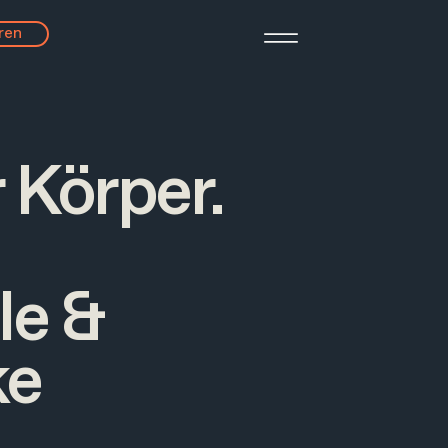
ren
 Körper.
le &
ke