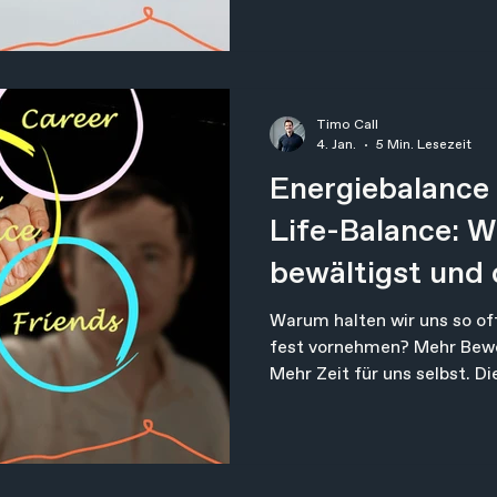
dich begeistert, und abend
am Morgen. Und du kannst 
Meeting sitzen, das dich in
für den Rest des Tages leer
sehen beide Tage ähnlich a
Timo Call
könnten sie untersch
4. Jan.
5 Min. Lesezeit
Energiebalance 
Life-Balance: W
bewältigst und 
nachhaltig stär
Warum halten wir uns so oft
fest vornehmen? Mehr Bewe
Mehr Zeit für uns selbst. D
und gleichzeitig entlastend:
mangelnder Disziplin. Einer
unserer Zeit: Gesundheit wi
Extra. Etwas, um das man 