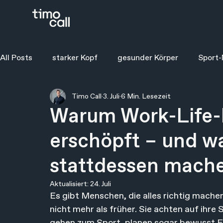
All Posts
starker Kopf
gesunder Körper
Sport-
Timo Call
3. Juli
6 Min. Lesezeit
Warum Work-Life-
erschöpft – und wa
stattdessen mach
Aktualisiert:
24. Juli
Es gibt Menschen, die alles richtig mache
nicht mehr als früher. Sie achten auf ihr