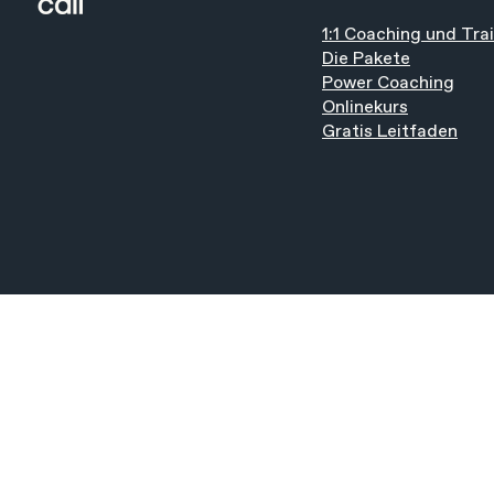
1:1 Coaching und Tra
Chronischer Stress
Energiebala
Die Pakete
München: Wenn dein Körper
Life-Balanc
Power Coaching
nicht mehr regulieren kann –
bewältigst 
Onlinekurs
Gratis Leitfaden
und wie du den Teufelskreis
Resilienz na
durchbrichst