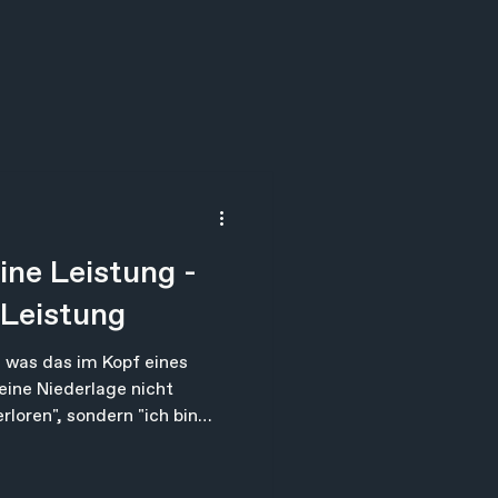
ine Leistung -
 Leistung
 was das im Kopf eines
ine Niederlage nicht
rloren", sondern "ich bin
ei jedem Antreten nicht ein
ndern die eigene Person.
 bleibt unter dieser Last