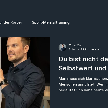
under Körper
Sport-Mentaltraining
Timo Call
8. Juli
7 Min. Lesezeit
Du bist nicht de
Selbstwert und
Man muss sich klarmachen,
Menschen anrichtet. Wenn e
bedeutet "ich habe heute ve
weniger wert". Dann steht b
Ergebnis auf dem Spiel, so
Kein Nervensystem der Welt