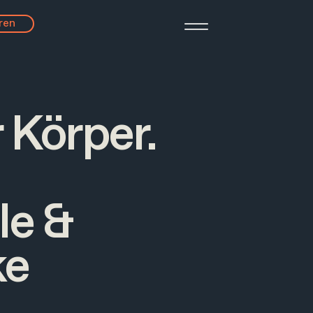
ren
 Körper.
le &
ke